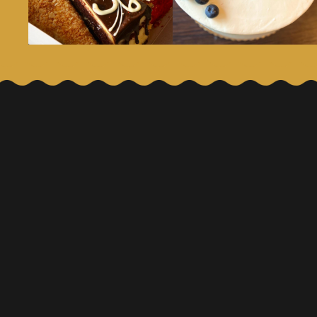
S láskou pre Vás
Produkty
