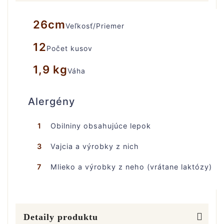
26cm
Veľkosť/Priemer
12
Počet kusov
1,9 kg
Váha
Alergény
1
Obilniny obsahujúce lepok
3
Vajcia a výrobky z nich
7
Mlieko a výrobky z neho (vrátane laktózy)
Detaily produktu