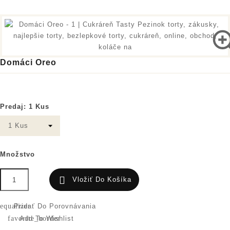
Domáci Oreo
4,90 €
Predaj: 1 Kus
Množstvo

Vložiť Do Košíka
equalizer
Pridať Do Porovnávania
favorite_border
Add To Wishlist